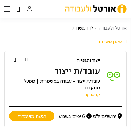
אורטל ולעבודה
לוח משרות
סינון משרות
ייצור ותעשייה
עובד/ת ייצור
עובד/ת ייצור – עבודה במשמרות | מפעל
מתקדם
הפעלת מכונות ואחריות על פסי ייצור בסביבת
קראו עוד
חדרים נקיים, תוך עבודה לפי נהלי איכות ותקני
GMP אירופאיים.
מהות התפקיד:
ירושלים יו"ש
6 ימים בשבוע
הגשת מועמדות
הפעלת וניקוי מכונות ייצור
תיעוד תהליכי עבודה בזמן אמת