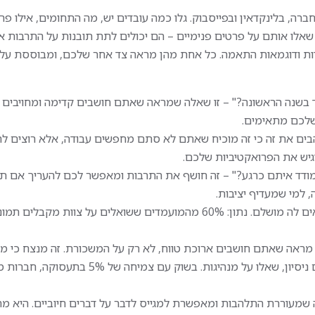
וי מכונות ייצור
מקצועית ותומכת.
יכי עבודה בזמן אמת
רה, בלינקדאין ובפייסבוק. גלו כמה עובדים יש, מה התחומים, אילו פר
מהות התפקיד:
ם וציוד מעוקר
אלו אותם על פרטים פנימיים – הם יכולים לתת תובנות על התרבות או 
ביצוע הזמנות ומכירות טל
ורים סביבתיים
ת ודוגמאות התאמה. כל אחת מהן מראה צד אחר שלכם, ומבוססת על נ
ללקוחות עסקיים, הגדלת
יבה ממוחשבת
ההזמנה, ניהול קשר שוטף
הלים
ועמידה ביעדי מכירות, תו
עבודה עם נתונים ומערכו
בשנה הראשונה?" – זו שאלה שמראה שאתם חושבים קדימה ומחויבים ל
ה:
היקף המשרה:
שלכם מתאימים.
עבודה ב־3 משמרות כולל סופי
אוהבים את זה כי זה מוכיח שאתם לא סתם מחפשים עבודה, אלא רוצים לת
גין
17:00
ות נוספות
דגיש את הפרואקטיביות שלכם.
משרת הורה – אפשרות ל
ם:
תמודד איתם כרגע?" – זה חושף את התרבות ומאפשר לכם להעריך אם ת
08:00–16:00 בגמישות
 40 ₪ לשעה עם אפשרות
, למי שמעדיף יציבות.
שכר ותנאים:
ניסיון
שכר בסיס מתגמל ועמלו
סיפור: ליאת שאלה את זה והגלה שהצוות עובד מרחוק – זה התאים לה מושלם. נתון: 60% מהמועמדים ששואלים על 
ר אוכל מסובסד וסל
גבוהות
הגנת שכר לחודשיים הרא
– מראה שאתם חושבים ארוכת טווח, לא רק על המשכורת. זה מנצח כי מג
כלכלת ארוחות יומית, הח
פקיד:
מחפשים השקעה לטווח ארוך. התאימו לרקע שלכם: אם יש לכם ניסיון, שאלו על מנהיגות. בשוק ע
נסיעות ותנאי רווחה מלא
ודת ייצור במשמרות
פנסיה והבראה מהיום הר
ונות – חובה
קרן השתלמות לאחר שנת
ה שמעוררת התלהבות ומאפשרת למגייס לדבר על דברים חיוביים. היא 
רית – חובה