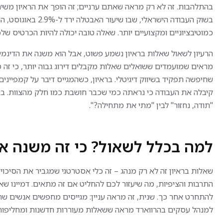
בהתלהבות. זה לא רק מראה שאתם ערניים; זה הופך את הראיון משיח
בשוק העבודה הישרא
כמוטיבציוניים ומקצועיים יותר. שאלה טובה יכולה להיות הכרטיס ש
הרעיון לשאול שאלות בראיון נשמע פשוט, אבל הוא משנה את הדינמי
מראים שמועמדים ששואלים שאלות מקבלים דירוג גבוה יותר, כי זה 
שחיפשה תפקיד בשיווק דיגיטלי. בראיון, כשהמגייס דיבר על קמפיינ
קיבלה את העבודה כי נראתה כמי שכבר חושבת כמו חלק מהצוות. בשוק
"תודה, נחזור" לבין "מתי את מתחילה?".
למה בכלל לשאול? כי זה משנה 
שאלות בראיון זה לא רק מנהג – זה כלי אסטרטגי שמגביר את הסיכו
התרבות והציפיות, מה שיעזור לכם להחליט אם זה מתאים. דמיינו ש
להתחרט אחר כך. שנית, זה מראה עניין: מגייסים מחפשים אנשים 
למנהל עסקים בהרווארד מראה ששאלות מעוררות חדשנות ומחליפות ר