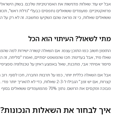
אבל יש עוד: שאלות מדגישות את האסרטיביות שלכם. בשוק הישראלי
ששואלים שאלות, כי זה מראה שהם השקיעו מחשבה. זה לא רק על הרוש
מתי לשאול? העיתוי הוא הכל
התזמון חשוב כמו התוכן עצמו. אם השאלה קשורה ישירות למה שהמג
שאלו מיד, אבל בעדינות: חכו שהמשפט יסתיים, ואמרו "סליחה, זה 
נציג/ת שירות טכני
ייצור ותעשי
סיפור אמיתי: אבי, מתכנת, שאל באמצע ראיון על טכנולוגיה ספציפי
נציג/ת שירות
עובד/ת
טכני
אבל אם השאלה כללית יותר, כמו על תרבות החברה, חכו לסוף. רוב המ
עובד/ת ייצ
קצרות, אם יש זמן." הגבילו ל-2-3 שאלות, כדי 
במשמרות 
לחברת אשראי מובילה דרוש/ה
הפעלת מכו
מבוכה ומקסים את הרושם. נתון: 70% מהמועמדים ששואלים בסוף מקבלים משוב חיובי יותר.
קראו עוד
נציג/ת מניעת הונאות
ייצור בסבי
הזדמנות להיכנס לעולם מאתגר
קראו עוד
עבודה לפי 
ומרתק של אבטחת מידע
GMP אירופאיים.
6
איך לבחור את השאלות הנכונות?
וכרטיסי אשראי – ולהיות זה
ירושלים
ימים
5 ימים
מהות התפק
יו"ש
הגשת מועמדות
שעוצר את ההונאה רגע לפני
בשבוע
בשבוע