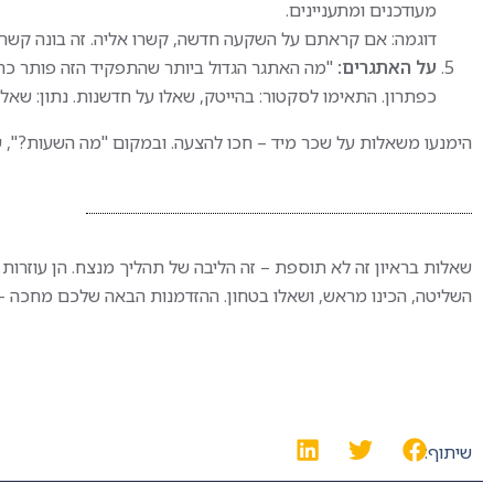
החזר הוצאות אש"ל
מעודכנים ומתעניינים.
רקע טכני ו
ימי גיבוש, הטבות נוספות
דוגמה: אם קראתם על השקעה חדשה, קשרו אליה. זה בונה קשר רגשי, ו-75% מהמגייסים זוכרים מו
– יתרון
ותנאים מעולים
נכונות לעב
על האתגרים:
"מה האתגר הגדול ביותר שהתפקיד הזה פותר כר
כפתרון. התאימו לסקטור: בהייטק, שאלו על חדשנות. נתון: שאלות 
דרישות חובה:
תפקיד יצי
בגרות מלאה
תנאים טוב
הימנעו משאלות על שכר מיד – חכו להצעה. ובמקום "מה השעות?", שאל
אוריינטציה טכנולוגית ויכולת
מקצועית.
עבודה מול מערכות ממוחשבות
הזדמנות להשתלב בתפקיד
ייחודי ומשמעותי בלב פעילות
שאלות בראיון זה לא תוספת – זה הליבה של תהליך מנצח. הן עוזרות
האבטחה של חברת אשראי
השליטה, הכינו מראש, ושאלו בטחון. ההזדמנות הבאה שלכם מחכה –
מובילה – עם סביבת עבודה
צעירה, מאתגרת ותומכת,
ותנאים מצוינים למתאימים/ות!
שיתוף: