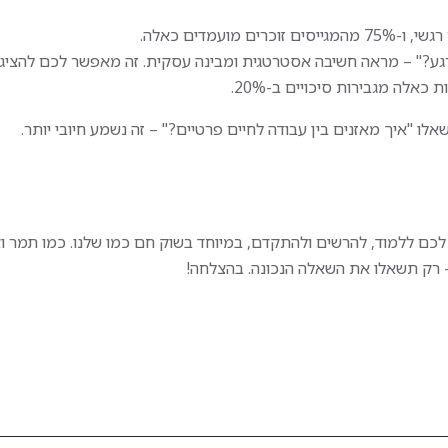
נופש שנתי, ימי גיבוש, מ
ניסיון בחדרים נקיים
בחגים והטבות נוספות
עמדים כאלה.
ודה פיזית מאומצת
גע?" – מראה חשיבה אסטרטגית ומבינה עסקית. זה מאפשר לכם להצי
דרישות התפקיד:
כאלה מגבירות סיכויים ב-20%.
רקע ותשוקה לעולם המכי
ב במפעל מוביל עם
חובה
ים וסביבת עבודה
ו "איך מאזנים בין עבודה לחיים פרטיים?" – זה נשמע חיובי יותר.
ניסיון קודם במכירות טלפ
או פרונטליות – יתרון מ
שליטה גבו
בדגש על Excel
תודעת שירות גבוהה ויכו
 לכם ללמוד, להרשים ולהתקדם, במיוחד בשוק חם כמו שלנו. כמו תמר ו
עבודה מול לקוחות
 רק תשאלו את השאלה הנכונה. בהצלחה!
תפקיד יציב עם אופק מקצ
סביבת עבודה איכותית
ופוטנציאל השתכרות גבו
למתאימים ולמתאימות.