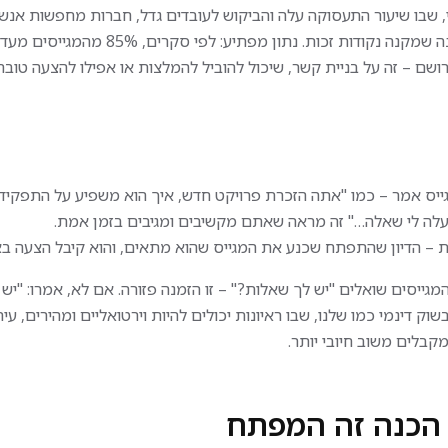
, שבו שיעור התעסוקה עלה והביקוש לעובדים גדל, חברות מחפשות אנש
פרואקטיביים. מועמדים ששואלים נתפסים כבעלי "גדלת ראש", תכונה שמקנה נקודו
ם – זה על בניית קשר, שיכול להוביל להמלצות או אפילו להצעה טובה 
ייס אמר – כמו "אתה הזכרת פרויקט חדש, איך הוא משפיע על התפקיד?
העלה לי שאלה…" זה מראה שאתם מקשיבים ומגיבים בזמן אמת.
יה
נציג/ת שירות טלפוני
ת – הדיון שהתפתח שכנע את המגייס שהוא מתאים, והוא קיבל הצעה באו
 ייצור
נציג/ת מכירו
טלפוניות
גייסים שואלים "יש לך שאלות?" – זו הזמנה פזורה. אם לא, אמרו: "יש
ור – עבודה
לא להאריך יותר מדי. בשוק דינמי כמו שלנו, שבו ראיונות יכולים להיות וירטואליים ומהירים, 
| מפעל מתקדם
נציג/ת מכירות טלפוניות
נות ואחריות על פסי
סחר מוביל
בת חדרים נקיים, תוך
מרכז המכירות של חברה 
קראו עוד
נהלי איכות ותקני
ומובילה מגייס נציג/ת מכ
 הכנה זה המפתח
טלפוניות למרכז מכירות
הגשת מועמדות
יד:
דרום
הגשת מועמד
לתפקיד מכירתי דינמי ב