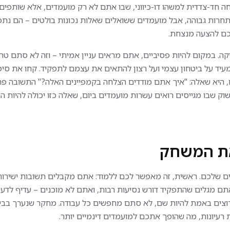
ה חד-צדדית למשהו דו-כיווני, שבו אתם לא רק מועמדים, אלא שותפים 
לי, שבו שיעור האבטלה ירד ל-2.9% באוגוסט, התחרות גבוהה, אבל מועמדים ששואלים שאלות נכונות בולטים – הם
לכם להצעה מנצחת.
קה. במקום להיות פסיביים, אתם מראים עניין אמיתי – וזה לא סתם טר
מעיד על ביטחון עצמי ועל רצון להתאים את עצמם לתפקיד. קחו את סיפ
ים, היא שאלה: "איך אתם מודדים הצלחה בקמפיינים האלה?" התשובה פתח
 שבו מגייסים רואים עשרות מועמדים ביום, שאלה כזו יכולה להיות הה
את המשחק
יים שלכם. ראשית, זה מאפשר לכם ללמוד: אתם מקבלים תשובות ישירות
אתם מגלים שהתפקיד דורש נסיעות רבות, ואתם לא מוכנים – עדיף לדע
שרוצים באמת להיות שם, לא סתם מחפשים כל עבודה. מחקר שנערך בב
עיונות, מה שהופך אתכם למועמדים דינמיים יותר.