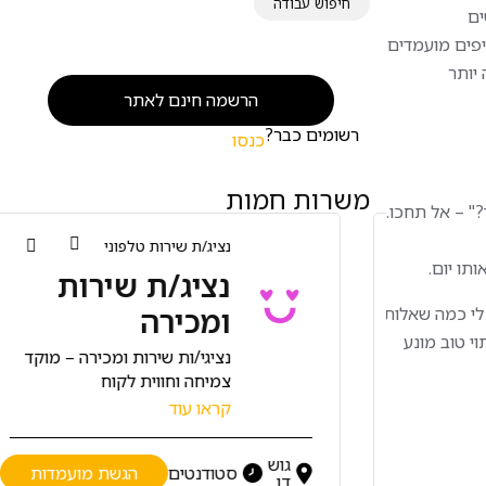
חיפוש עבודה
ים
ת זכות. נתון מפתיע: לפי סקרים, 85% מהמגייסים מעדיפים מועמדים
יותר
הרשמה חינם לאתר
רשומים כבר?
כנסו
משרות חמות
" – אל תחכו.
נציג/ת שירות טלפוני
תו יום.
ת
נציג/ת שירות
ומכירה
 לי כמה שאלות
עיתוי טוב מונע
 למרכז
נציגי/ות שירות ומכירה – מוקד
צמיחה וחווית לקוח
גדולה
לחברה מובילה בתחום
קראו עוד
ירות
השירותים הפיננסיים דרושים/ות
 סחר,
נציגי/ות שירות ומכירה למוקד
גוש
ות
סטודנטים
הגשת מועמדות
סביבה
דינמי ומקצועי עם אווירה
דן