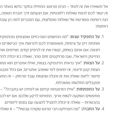
הפעלת וניק
שהיא מתרחשת.
תיעוד תהל
אל תשאירו את זה למזל – הכינו מראש. התחילו בחקר: גלשו באתר החב
במסגרת התפקיד:
הכנת חומרי
זה יעזור לכם לנסח שאלות רלוונטיות. אם הגעתם דרך חברת השמה, ש
איתור וזיהוי של עסקאות
וביצוע ניט
הנה רשימה מפורטת של שאלות מומלצות, עם הסברים למה הן עובדו
חשודות בזמן אמת
עבודה בסב
חקירת פעולות חריגות בכרטיסי
ראיונות:
ובהתאם לנ
אשראי וזיהוי כרטיסים גנובים או
מזויפים
על התפקיד עצמו:
"מה ההישגים המרכזיים שמצפים מהתפקיד 
היקף המשר
הצלבת נתונים, יצירת קשר עם
פותחת דיון על ציפיות, ומאפשרת לכם להראות איך הכישורים 
לקוחות ותחקור לפי צורך
דוגמה: אם אתם בשיווק, קשרו את זה לניסיון קודם. מגייסים 
שבוע לסירו
עבודה שוטפת מול מערכות
נכונות לשע
ההייטק הישראלי, שבו פרויקטים זזים מהר, שאלה כזו יכולה לה
ממוחשבות ומול גורמי הביטחון
שכר ותנאי
על הצוות:
"איך נראית הדינמיקה בצוות, ואילו אתגרים הוא מ
בארגון
שכר
הצוות קטן ודינמי, זה יתאים למי שאוהב אתגרים; אם גדול ומבנה
מענה לשיחות נכנסות לצורך
לשדרוג לפי 
זיהוי ואימות
הסעות, חד
היקף המשרה: מלאה, 5
ומקבלים החלטות מושכלות.
הטבות רחב
משמרות בשבוע במתכונת 24/7
על התפתחות:
"אילו הזדמנויות קידום או למידה יש בחברה?" 
הכוללת גם לילות וסופי שבוע.
דרישות הת
תנאים מצוינים למתאימים/ות:
ניסיון בעב
בהכשרות – שאלה זו יכולה להוביל להצעה עם בונוס לימודים.
שכר מתגמל
והפעלת מכ
מענקי התמדה
על החברה:
"מה הפרויקט הכי מרגש שקורה עכשיו?" – זו שאל
שליטה בעב