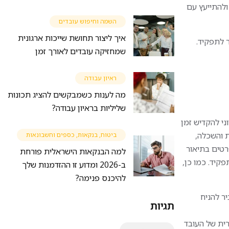
 ולהתייעץ עם
השמה וחיפוש עובדים
איך ליצור תחושת שייכות ארגונית
 לתפקיד.
שמחזיקה עובדים לאורך זמן
ראיון עבודה
מה לענות כשמבקשים להציג תכונות
שליליות בראיון עבודה?
ני להקדיש זמן
ת והשכלה,
ביטוח, בנקאות, כספים וחשבונאות
פרטים בתיאור
למה הבנקאות הישראלית פורחת
קיד. כמו כן,
ב-2026 ומדוע זו ההזדמנות שלך
להיכנס פנימה?
יר להניח
תגיות
ית של העובד