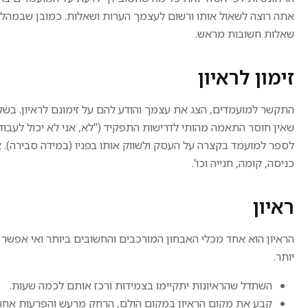
החזר הוצאות אש"ל
רקע טכני ו
אתה רוצה לשאול אותו ורשום לעצמך הערות ושאלות. כמובן שבמהלך 
ימי גיבוש, הטבות נוספות
– יתרון
ותנאים מעולים
שאלות חשובות מראש.
נכונות לעב
דרישות חובה:
תפקיד יצי
זימון לראיון
בגרות מלאה
תנאים טוב
אוריינטציה טכנולוגית ויכולת
מקצועית.
עבודה מול מערכות ממוחשבות
התקשר למועמדים, הצג את עצמך והודע להם על זימונם לראיון. בשלב
שאין חוסר התאמה מהותי לדרישות התפקיד ("לא, אני לא יכול לעבוד
הזדמנות להשתלב בתפקיד
לספר למועמד בקצרה על העסק ולשווק אותו בפניו (במידה סבירה). א
ייחודי ומשמעותי בלב פעילות
כניסה, קומה, חנייה וכו'.
האבטחה של חברת אשראי
מובילה – עם סביבת עבודה
צעירה, מאתגרת ותומכת,
ראיון
ותנאים מצוינים למתאימים/ות!
הראיון הוא אחד מכלי האבחון המורכבים והחשובים ביותר ואי אפשר 
יותר.
השתדל שהראיונות יתקיימו בצמידות ורכז אותם לכמה שעות.
קבע את מקום הראיון במקום הולם, הרחק מרעש והפרעות אחר