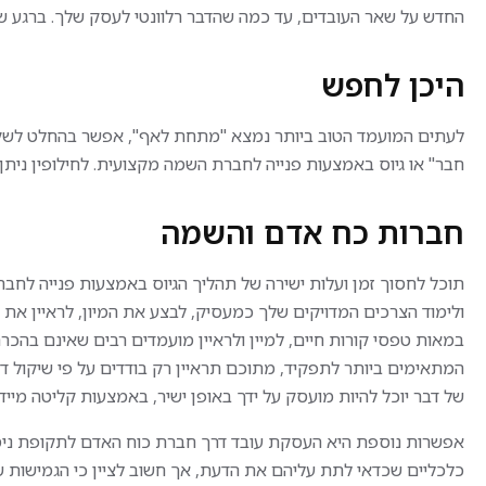
החדש על שאר העובדים, עד כמה שהדבר רלוונטי לעסק שלך. ברגע ש
היכן לחפש
לעתים המועמד הטוב ביותר נמצא "מתחת לאף", אפשר בהחלט לשקול 
חבר" או גיוס באמצעות פנייה לחברת השמה מקצועית. לחילופין ניתן
חברות כח אדם והשמה
נציג/ת שירות טכני
ייצור ותעשי
נציג/ת שירות
עובד/ת
תוכל לחסוך זמן ועלות ישירה של תהליך הגיוס באמצעות פנייה לחבר
ולימוד הצרכים המדויקים שלך כמעסיק, לבצע את המיון, לראיין את 
טכני
עובד/ת ייצ
במאות טפסי קורות חיים, למיין ולראיין מועמדים רבים שאינם ב
במשמרות 
לחברת אשראי מובילה דרוש/ה
המתאימים ביותר לתפקיד, מתוכם תראיין רק בודדים על פי שיקול דע
הפעלת מכו
קראו עוד
נציג/ת מניעת הונאות
ייצור בסבי
של דבר יוכל להיות מועסק על ידך באופן ישיר, באמצעות קליטה מיי
הזדמנות להיכנס לעולם מאתגר
קראו עוד
עבודה לפי 
ומרתק של אבטחת מידע
GMP אירופאיים.
אפשרות נוספת היא העסקת עובד דרך חברת כוח האדם לתקופת ניסיו
6
וכרטיסי אשראי – ולהיות זה
ירושלים
ימים
5 ימים
מהות התפק
יו"ש
כלכליים שכדאי לתת עליהם את הדעת, אך חשוב לציין כי הגמישות 
הגשת מועמדות
שעוצר את ההונאה רגע לפני
בשבוע
בשבוע