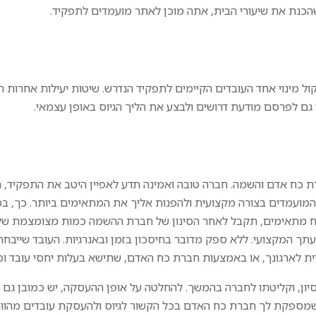
הכנת את שיעורי הבית, אתה מוכן לאתר מועמדים לתפקיד.
מינוי אחד העובדים הקיימים לתפקיד הנדרש. שיטות יעילות אחרות ה
 גם לפרסם מודעת דרושים ולבצע את הליך הגיוס באופן עצמאי.
יה
נציג/ת שירות טלפוני
 ייצור
נציג/ת מכירו
ת כח אדם והשמה. חברה טובה ואמינה תדע לאפיין היטב את התפקיד, ת
המועמדים בצורה מקצועית ולהפנות אליך את המתאימים ביותר. כך, במ
טלפוניות
ור – עבודה
הכרח מתאימים, תקבל לאחר הסינון של חברת ההשמה כמות מצומצמת ש
| מפעל מתקדם
נציג/ת מכירות טלפוניות
תך המקצועי. ללא ספק מדובר בחיסכון בזמן ובאנרגיות. העובד שייבחר 
נות ואחריות על פסי
סחר מוביל
בת חדרים נקיים, תוך
דית לארגונך, או באמצעות חברת כח האדם, שתישא בעלות יחסי עובד ומ
מרכז המכירות של חברה 
קראו עוד
נהלי איכות ותקני
ומובילה מגייס נציג/ת מכ
ן, וקליטתו לחברה בהמשך. להחלטה על אופן ההעסקה, יש כמובן גם 
טלפוניות למרכז מכירות
הגשת מועמדות
יד:
שמספקת לך חברת כח האדם בכל הקשור לגיוס ולהעסקת עובדים מהווה
דרום
הגשת מועמד
לתפקיד מכירתי דינמי ב