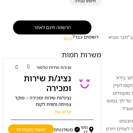
חיפוש עבודה
הרשמה חינם לאתר
רשומים כבר?
ן "חבר מביא
כנסו
משרות חמות
נציג/ת שירות טלפוני
ת
נציג/ת שירות
וך בירור
קום לעיין
ומכירה
ל מועמדים
 למרכז
נציגי/ות שירות ומכירה – מוקד
על ידך בסופו
צמיחה וחווית לקוח
עביד.
גדולה
לחברה מובילה בתחום
קראו עוד
ירות
השירותים הפיננסיים דרושים/ות
היבטים
 סחר,
נציגי/ות שירות ומכירה למוקד
גוש
 לעתים יתרון
ות
סטודנטים
הגשת מועמדות
סביבה
דינמי ומקצועי עם אווירה
דן