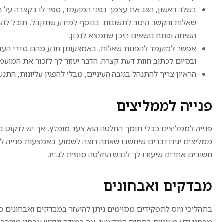
בשלב ראשון, הצג את עצמך בפני המועמד, ספר לו בקצרה על ה
שאלות והקשב היטב לתשובות. בנוסף למידע שתקבל, תוכל להתר
השיחה ופתח נושאים היכן שתמצא לנכון.
אפשר למועמד להפנות שאלות, באמצעותן תדע מהם סדרי העדיפוי
ובסיום לכתוב חוות דעת קצרה. הדבר יעזור לך לזכור את המועמד
הראיון צריך להתנהל בגובה העיניים, מבלי להפגין עליונות, התנש
פנייה לממליצים
פנייה לממליצים ככלי תומך החלטה הוא צעד מומלץ, אך יש לנקוט ב
ממליצים יגידו דברים שיחשבו שאתה רוצה לשמוע. באמצעות פנייה לממ
חשובים אחרים שיעזרו לך לגבש החלטה סופית לגביו.
מבדקים ואבחונים
בתהליכי גיוס לתפקידים מסוימים ניתן להיעזר במבדקים ואבחונים ככ
מבחני ידע פשוטים בתחום המקצועי, אך במידה ונדרש אבחון מורכב י