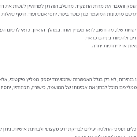
עסק והסבר את מהות התפקיד. מהשלב הזה תן למרואיין לעשות את רוב
שם מתכונות המועמד כגון כושר ביטוי, יחסי אנוש ועוד. הוסף שאלות
ות שלו, מה חשוב לו או מעניין אותו. במהלך הראיון, כדאי לרשום הע
ים ולהשוות ביניהם כראוי.
אות או ידידותיות יתרה.
ו בזהירות, לא רק בגלל האפשרות שהמועמד יספק ממליץ פיקטיבי, אלא 
ליצים תוכל לבחון את אמינותו של המועמד, כישוריו, תכונותיו, יחסיו 
לים תומכי-החלטה יעילים לבדיקת ידע מקצועי ולבחינת אישיות. ניתן ל
ותר, כדאי לפנות לחברת אבחון.