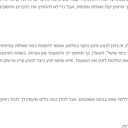
נופש שנתי, ימי גיבוש, מ
ניסיון בחדרים נקיים
הראיון יעלו שאלות נוספות, אבל כדי לא להחמיץ את הדברים החשובים,
בחגים והטבות נוספות
ודה פיזית מאומצת
דרישות התפקיד:
רקע ותשוקה לעולם המכי
ב במפעל מוביל עם
חובה
ים וסביבת עבודה
ניסיון קודם במכירות טלפ
או פרונטליות – יתרון מ
 זה ניתן לבצע סינון נוסף בטלפון. אפשר להפנות כמה שאלות בסיסיות 
שליטה גבו
 בימי שישי", למשל). כך תחסוך לך ולמועמד זמן וטרחה. באותה הזדמנו
בדגש על Excel
ם החלטת לזמן את המועמד, וודא שהוא יודע כיצד להגיע וציין פרטים ח
תודעת שירות גבוהה ויכו
עבודה מול לקוחות
תפקיד יציב עם אופק מקצ
סביבת עבודה איכותית
ופוטנציאל השתכרות גבו
למתאימים ולמתאימות.
ללמד אותו בכמה משפטים, אבל להלן כמה כלים שיעזרו לך לנהל ראיון 
ות.