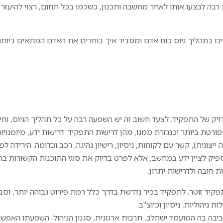
ות רבה לבצעו אותו לאחר מחשבה ותכנון, כשכמו בכל תחום, רצוי להיעזר
ים בתהליך גיוס כוח אדם ומסביר איך בוחרים את האדם המתאים ביותר
יק של התפקיד. לצעד חשוב זה יש השפעה רבה על כל תהליך הגיוס, וחיו
רטת ביותר וכנגזרת ממנו, מהן דרישות התפקיד: דרישות ידע, מיומנויו
יצוגית), קשר עם לקוחות, ניסיון, רישיון נהיגה, רכב וכדומה. הירידה ל
פיק לציין ידע במחשב, אלא לפרט בדיוק את סוגי התוכנות הקשורות בתפ
 חובה ולדרישות יתרון.
תפקיד זוטר. לתפקיד בכיר נדרשת בדרך כלל רמת פירוט גבוהה יותר, וסב
 ניהוליות, ניסיון וכיוצ"ב.
בה בה המועמד ישתלב, תרבות ארגונית, סגנון הניהול, השפעתו האפשר