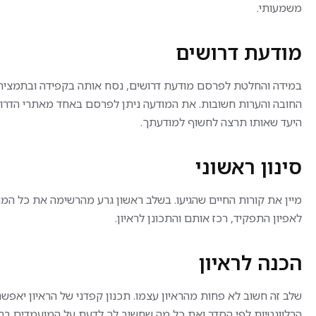
הפעלת וניק
משמעותי.
שהיא מתרחשת.
תיעוד תהל
במסגרת התפקיד:
הכנת חומרי
איתור וזיהוי של עסקאות
מודעת דרושים
וביצוע ניט
חשודות בזמן אמת
עבודה בסב
חקירת פעולות חריגות בכרטיסי
ובהתאם לנ
במידה והחלטת לפרסם מודעת דרושים, נסח אותה בקפידה ובתמציתיו
אשראי וזיהוי כרטיסים גנובים או
מזויפים
החובה והערות חשובות. את המודעה ניתן לפרסם באחד מאתרי הדרו
היקף המשר
הצלבת נתונים, יצירת קשר עם
היעד שאותו תרצה לחשוף למודעתך.
לקוחות ותחקור לפי צורך
שבוע לסירו
עבודה שוטפת מול מערכות
נכונות לשע
סינון ראשוני
ממוחשבות ומול גורמי הביטחון
שכר ותנאי
בארגון
שכר
מענה לשיחות נכנסות לצורך
מיין את קורות החיים שהגיעו. בשלב ראשון גרע מהרשימה את כל המ
לשדרוג לפי 
זיהוי ואימות
לאפיון התפקיד, רכז אותם והתכונן לראיון.
הסעות, חד
היקף המשרה: מלאה, 5
הטבות רחב
משמרות בשבוע במתכונת 24/7
הכנה לראיון
הכוללת גם לילות וסופי שבוע.
דרישות הת
תנאים מצוינים למתאימים/ות:
ניסיון בעב
שכר מתגמל
שלב זה חשוב לא פחות מהראיון עצמו. תכנון קפדני של הראיון יאפשר 
והפעלת מכ
מענקי התמדה
שליטה בעב
הרלוונטיות לפי הסדר ואת כל מה שחשוב לך לדעת על המועמדים בהת