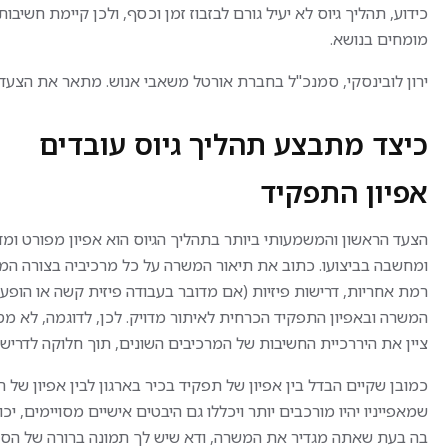
כידוע, תהליך גיוס לא יעיל גורם לבזבוז זמן וכסף, ולכן קיימת חשיב
מומחים בנושא.
ירון לובינסקי, סמנכ"ל בחברת אורטל משאבי אנוש. מתאר את הצעד
כיצד מתבצע תהליך גיוס עובדים
אפיון התפקיד
הצעד הראשון והמשמעותי ביותר בתהליך הגיוס הוא אפיון מפורט ומדו
ומחשבה בביצועו. כתוב את תיאור המשרה על כל מרכיביה בצורה המפו
רמת אחריות, דרישות פיזיות (אם מדובר בעבודה פיזית קשה או הופעה י
המשרה ובאפיון התפקיד הכרחית לאיתור מדויק. לכן, לדוגמה, לא מס
ציין את היררכיית החשיבות של המרכיבים השונים, תוך חלוקה לדרישות
כמובן שקיים הבדל בין אפיון של תפקיד בכיר בארגון לבין אפיון של 
שמאפייניו יהיו מורכבים יותר ויכללו גם היבטים אישיים מסויימים, יכולות
בה בעת שאתה מגדיר את המשרה, ודא שיש לך תמונה ברורה של הסבי