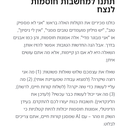
תתנו למחשבות חוסמות
לנצח
כולנו מכירים את הקולות האלה בראש: "אני לא מספיק
טוב", "יש מיליון מועמדים טובים ממני", "אין לי ניסיון",
או "אני מבוגר מדי". אלה אמונות חוסמות, והן כמו אבנים
בדרך. אבל הנה החדשות הטובות: אפשר להזיז אותן.
השאלה היא לא אם הן קיימות, אלא מה אתם עושים
איתן.
שאלו את עצמכם שלוש שאלות פשוטות: (1) מה אני
רוצה שיקרה? (למצוא עבודה שמעניינת אותי); (2) מה
עליי לעשות כדי שזה יקרה? (לשלוח קורות חיים, לרשת);
(3) מה אני יכול לעשות כבר עכשיו? (לעדכן את
הלינקדאין). תשובות כנות יעזרו לכם להתקדם. בעידן
הדיגיטלי, אמונות חוסמות יכולות להיות קטלניות כי
השוק זז מהר – עם AI שמסנן קורות חיים, אתם צריכים
לבלוט.