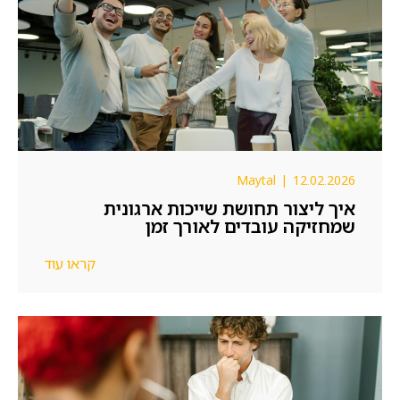
– יתרון
מחפשים תפקיד עם השפעה, סביבת עבודה
איכותית ותמריצים שווים? הצטרפו למוקד הצמיחה
של חברת האשראי המובילה בישראל.
Maytal
|
12.02.2026
איך ליצור תחושת שייכות ארגונית
שמחזיקה עובדים לאורך זמן
קראו עוד