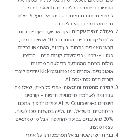
החיפוש. השתמשו בכלים כמו LinkedIn כדי
למצוא משרות מתאימות – בישראל, מעל 5 מיליון
משתמשים שם, והוא כלי חובה.
פעולה יומית עקבית
: הקדישו שעה-שעתיים ביום:
שלחו 5 קורות חיים, התחברו ל-10 אנשים ברשת,
קראו מאמרים בתחום. בעידן AI, השתמשו בכלים
כמו ChatGPT כדי לשדרג קורות חיים – הוסיפו
מילות מפתח מהמודעה כדי לעבור מסננים
אוטומטיים. אתרים כמו Kickresume עוזרים ליצור
קורות חיים מותאמים AI.
למידה מתמדת והתאמה
: אחרי כל ראיון, שאלו מה
עבד ומה לא. למדו מיומנויות חדשות – קורסים
חינמיים ב-Coursera על AI יכולים להפוך אתכם
לרלוונטיים. בישראל, עם עלייה במשרות טכנולוגיות,
20% מהעובדים בסיכון להחלפה, אבל מי שמתאים
עצמו מנצח.
בניית רשת קשרים
: אל תסתמכו רק על אתרי